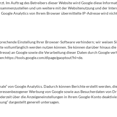
rzt. Im Auftrag des Betreibers dieser Website wird Google diese Inform
zusammenzustellen und um weitere mit der Websitenutzung und der Inte
 Google Analytics von Ihrem Browser übermittelte IP-Adresse wird nic
rechende Einstellung Ihrer Browser-Software verhindern; wir weisen Sie 
te vollumfänglich werden nutzen können. Sie können darüber hinaus die
dresse) an Google sowie die Verarbeitung dieser Daten durch Google ver
en:https://tools.google.com/dlpage/gaoptout?hl=de.
le” von Google Analytics. Dadurch können Berichte erstellt werden, die
teressenbezogener Werbung von Google sowie aus Besucherdaten von Dri
derzeit über die Anzeigeneinstellungen in Ihrem Google-Konto deaktivie
ng” dargestellt generell untersagen.