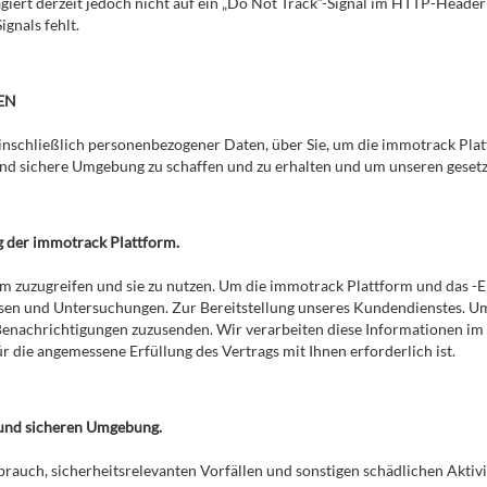
agiert derzeit jedoch nicht auf ein „Do Not Track“-Signal im HTTP-Heade
ignals fehlt.
EN
inschließlich personenbezogener Daten, über Sie, um die immotrack Platt
nd sichere Umgebung zu schaffen und zu erhalten und um unseren gese
g der immotrack Plattform.
m zuzugreifen und sie zu nutzen. Um die immotrack Plattform und das -Er
en und Untersuchungen. Zur Bereitstellung unseres Kundendienstes. Um
enachrichtigungen zuzusenden. Wir verarbeiten diese Informationen im 
 die angemessene Erfüllung des Vertrags mit Ihnen erforderlich ist.
 und sicheren Umgebung.
rauch, sicherheitsrelevanten Vorfällen und sonstigen schädlichen Aktivi