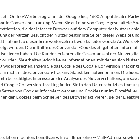
 ein Online-Werbeprogramm der Google Inc., 1600 Amphitheatre Parkway
te Conversion-Tracking. Wenn Sie auf eine von Google geschaltete Anze
 Textdateien, die der Internet-Browser auf dem Computer des Nutzers able
erung der Nutzer. Besucht der Nutzer bestimmte Seiten dieser Website un
ickt hat und zu dieser Seite weitergeleitet wurde. Jeder Google AdWords
lgt werden. Die mithilfe des Conversion-Cookies eingeholten Informati
ntschieden haben. Die Kunden erfahren die Gesamtanzahl der Nutzer, die 
 wurden. Sie erhalten jedoch keine Informationen, mit denen sich Nutzer 
g widersprechen, indem Sie das Cookie des Google Conversion-Trackings
dann nicht in die Conversion-Tracking Statistiken aufgenommen. Die Spe
at ein berechtigtes Interesse an der Analyse des Nutzerverhaltens, um s
 Google Conversion-Tracking finden Sie in den Datenschutzbestimmungen
das Setzen von Cookies informiert werden und Cookies nur im Einzelfall 
hen der Cookies beim Schließen des Browser aktivieren. Bei der Deaktivi
eziehen möchten, benötigen wir von Ihnen eine E-Mail-Adresse sowie In