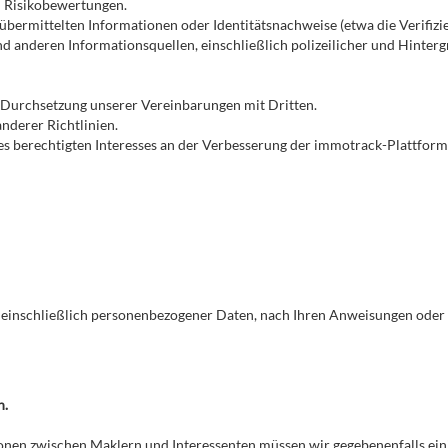
 Risikobewertungen.
 übermittelten Informationen oder Identitätsnachweise (etwa die Verifizi
 anderen Informationsquellen, einschließlich polizeilicher und Hinte
 Durchsetzung unserer Vereinbarungen mit Dritten.
derer Richtlinien.
s berechtigten Interesses an der Verbesserung der immotrack-Plattform
n, einschließlich personenbezogener Daten, nach Ihren Anweisungen ode
n.
nen zwischen Maklern und Interessenten müssen wir gegebenenfalls eini