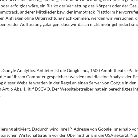
los oder erfolglos wäre, ein Risiko der Verletzung des Körpers oder der 
immotrack, anderer Mitglieder bzw. der immotrack-Plattform hervorrufe
ichen Anfragen ohne Unterrichtung nachkommen, werden wir versuchen, da
uben zu der Auffassung gelangen, dass wir daran nicht mehr gehindert sin
 Google Analytics. Anbieter ist die Google Inc., 1600 Amphitheatre Pa
, die auf Ihrem Computer gespeichert werden und die eine Analyse der B
g dieser Website werden in der Regel an einen Server von Google in den
Art. 6 Abs. 1 lit. f DSGVO. Der Websitebetreiber hat ein berechtigtes I
.
ierung aktiviert. Dadurch wird Ihre IP-Adresse von Google innerhalb vo
ischen Wirtschaftsraum vor der Übermittlung in die USA gekürzt. Nur 