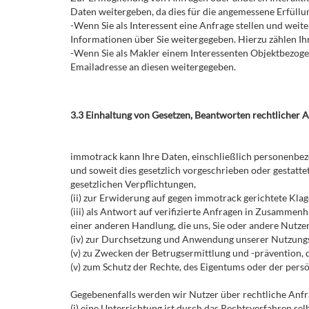
Daten weitergeben, da dies für die angemessene Erfüllun
-Wenn Sie als Interessent eine Anfrage stellen und we
Informationen über Sie weitergegeben. Hierzu zählen I
-Wenn Sie als Makler einem Interessenten Objektbezoge
Emailadresse an diesen weitergegeben.
3.3 Einhaltung von Gesetzen, Beantworten rechtlicher 
immotrack kann Ihre Daten, einschließlich personenbezo
und soweit dies gesetzlich vorgeschrieben oder gestattet
gesetzlichen Verpflichtungen,
(ii) zur Erwiderung auf gegen immotrack gerichtete Kl
(iii) als Antwort auf verifizierte Anfragen in Zusamm
einer anderen Handlung, die uns, Sie oder andere Nutzer
(iv) zur Durchsetzung und Anwendung unserer Nutzung
(v) zu Zwecken der Betrugsermittlung und -prävention,
(v) zum Schutz der Rechte, des Eigentums oder der persö
Gegebenenfalls werden wir Nutzer über rechtliche Anfra
(i) eine Unterrichtung ist durch das Rechtsverfahren se